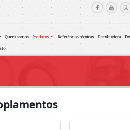
e
quem somos
produtos
referências técnicas
distribuidora
d
tato
oplamentos