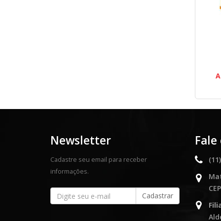
A
Newsletter
Fale
(11
Cadastre seu email para receber
informações.
Mat
CEP
Fil
Ald