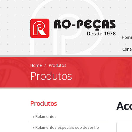
hom
con
Home
Produtos
Produtos
Ac
Produtos
Rolamentos
Rolamentos especiais sob desenho